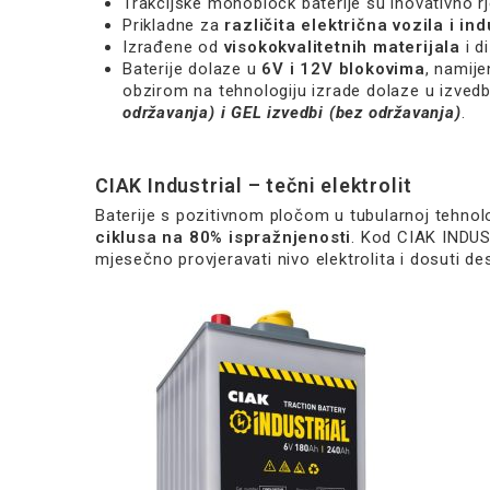
Trakcijske monoblock baterije su inovativno r
Prikladne za
različita električna vozila i in
Izrađene od
visokokvalitetnih materijala
i d
Baterije dolaze u
6V i 12V blokovima
, namij
obzirom na tehnologiju izrade dolaze u izvedb
održavanja) i GEL izvedbi (bez održavanja)
.
CIAK Industrial – tečni elektrolit
Baterije s pozitivnom pločom u tubularnoj tehnolog
ciklusa na 80% ispražnjenosti
. Kod CIAK INDUS
mjesečno provjeravati nivo elektrolita i dosuti de