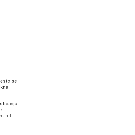
Često se
kna i
isticanja
e
om od