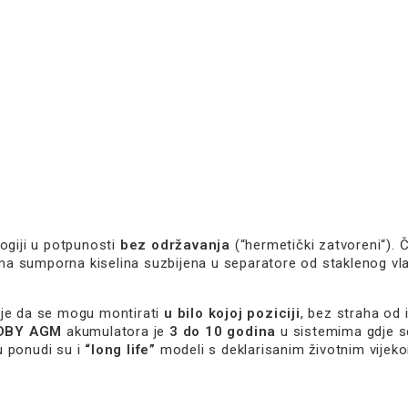
ogiji u potpunosti
bez održavanja
(“hermetički zatvoreni“). 
a sumporna kiselina suzbijena u separatore od staklenog vla
je da se mogu montirati
u bilo kojoj poziciji
, bez straha od 
NDBY AGM
akumulatora je
3 do 10 godina
u sistemima gdje s
u ponudi su i
“long life”
modeli s deklarisanim životnim vijek