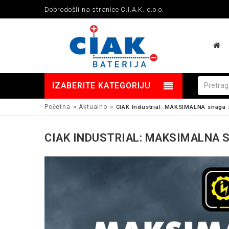
Dobrodošli na stranice C.I.A.K. d.o.o.
IZABERITE KATEGORIJU
»
»
Početna
Aktualno
CIAK Industrial: MAKSIMALNA snaga z
CIAK INDUSTRIAL: MAKSIMALNA S