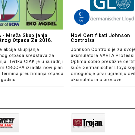
01
SVI
- Mreža Skupljanja
Novi Certifikati Johnson
žnog Otpada Za 2018.
Controlsa
je akcija skupljanja
Johnson Controls je za svoj
nog otpada sredstava za
akumulatora VARTA Professio
ilja. Tvrtka CIAK je u suradnji
Optima dobio prestižne certif
m CROCPA izradila novi plan
kuće Germanischer Lloyd koj
 i termina preuzimanja otpada
omogućuje prvu ugradnju ovi
 godinu.
akumulatora u brodove.