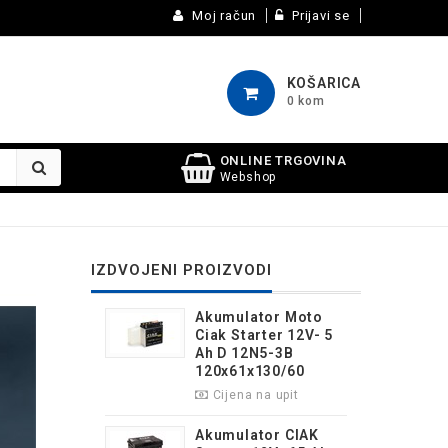
Moj račun
Prijavi se
KOŠARICA
0 kom
ONLINE TRGOVINA
Webshop
IZDVOJENI PROIZVODI
Akumulator Moto
Ciak Starter 12V- 5
Ah D 12N5-3B
120x61x130/60
Cijena na upit
Akumulator CIAK