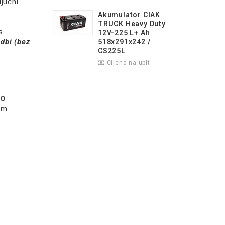
jučni
Akumulator CIAK
TRUCK Heavy Duty
s
12V-225 L+ Ah
dbi (bez
518x291x242 /
CS225L
Cijena na upit
00
om