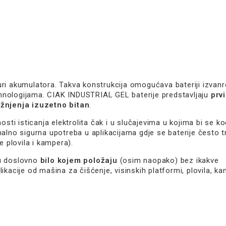
ri akumulatora. Takva konstrukcija omogućava bateriji izvan
tehnologijama. CIAK INDUSTRIAL GEL baterije predstavljaju
prvi
ažnjenja izuzetno bitan
.
 isticanja elektrolita čak i u slučajevima u kojima bi se ko
alno sigurna upotreba u aplikacijama gdje se baterije često t
e plovila i kampera).
 u doslovno
bilo kojem položaju
(osim naopako) bez ikakve
kacije od mašina za čišćenje, visinskih platformi, plovila, ka