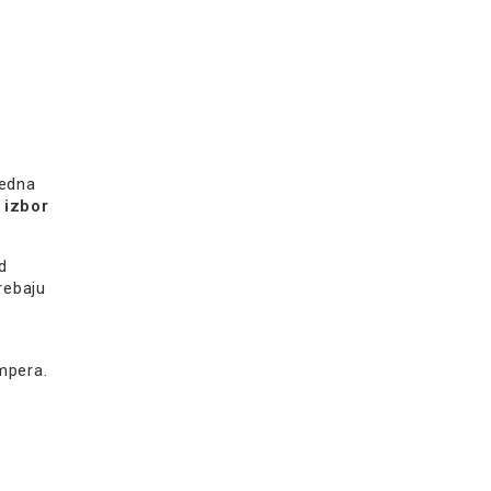
redna
 izbor
d
rebaju
mpera.