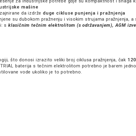
ješenje za industrijske potrebe gdje su kompaktnost i snaga kl
dustrijske mašine
izajnirane da izdrže
duge cikluse punjenja i pražnjenja
enjene su dubokom pražnenju i visokim strujama pražnjenja, a 
i: s
klasičnim tečnim elektrolitom (s održavanjem), AGM izve
iji, što donosi izrazito veliki broj ciklusa pražnjenja, čak
12
TRIAL baterija s tečnim elektrolitom potrebno je barem jedn
stilovane vode ukoliko je to potrebno.