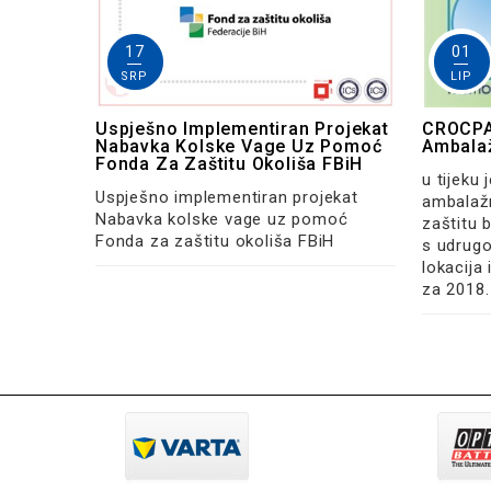
17
01
SRP
LIP
Uspješno Implementiran Projekat
CROCPA 
Nabavka Kolske Vage Uz Pomoć
Ambala
Fonda Za Zaštitu Okoliša FBiH
u tijeku 
Uspješno implementiran projekat
ambalaž
Nabavka kolske vage uz pomoć
zaštitu b
Fonda za zaštitu okoliša FBiH
s udrugo
lokacija
za 2018.