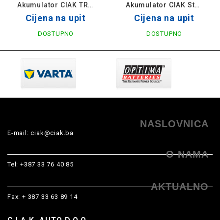
Akumulator CIAK TRUCK Heavy Duty 12V-110 Ah 514x175x210 / CS110L
Akumulator CIAK Starter 12V- 65 Ah D+ 242x175x190 / CS65D
Cijena na upit
Cijena na upit
DOSTUPNO
DOSTUPNO
NASLOVNICA
E-mail:
ciak@ciak.ba
O NAMA
Tel:
+387 33 76 40 85
AKTUALNO
Fax: + 387 33 63 89 14