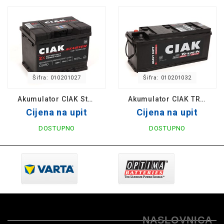
Šifra: 010201027
Šifra: 010201032
Akumulator CIAK Starter 12V- 65 Ah D+ 242x175x190 / CS65D
Akumulator CIAK TRUCK Heavy Duty 12V-110 Ah 514x175x210 / CS110L
Cijena na upit
Cijena na upit
DOSTUPNO
DOSTUPNO
NASLOVNICA